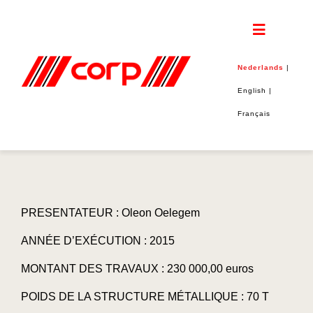
Skip
to
content
Toggle
Navigatio
Nederlands
|
Home
English
|
Français
CORP
PROJECTEN
DUURZAAMHEID
PRESENTATEUR : Oleon Oelegem
ANNÉE D’EXÉCUTION : 2015
JOBS
MONTANT DES TRAVAUX : 230 000,00 euros
CONTACT
POIDS DE LA STRUCTURE MÉTALLIQUE : 70 T