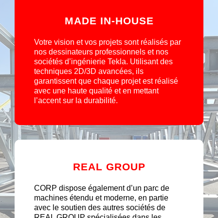
MADE IN-HOUSE
Votre vision et vos projets sont réalisés par
nos dessinateurs professionnels et nos
sociétés d’ingénierie Tekla. Utilisant des
techniques 2D/3D avancées, ils
garantissent que chaque projet est réalisé
avec une haute qualité et en mettant
l’accent sur la durabilité.
REAL GROUP
CORP dispose également d’un parc de
machines étendu et moderne, en partie
avec le soutien des autres sociétés de
REAL GROUP spécialisées dans les